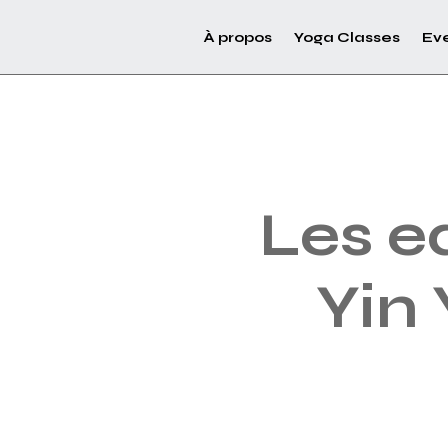
À propos
Yoga Classes
Ev
Les e
Yin