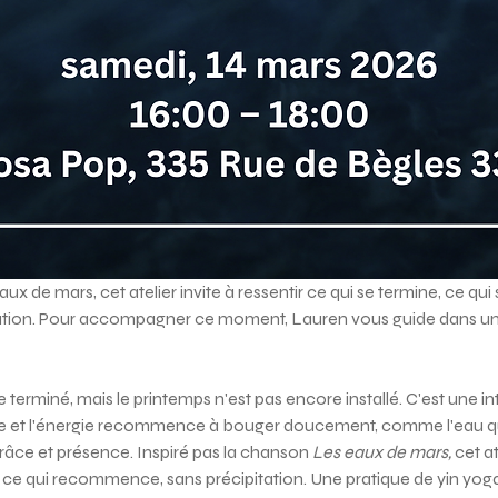
x de mars, cet atelier invite à ressentir ce qui se termine, ce qui s
tion. Pour accompagner ce moment, Lauren vous guide dans une 
e terminé, mais le printemps n'est pas encore installé. C'est une in
 et l'énergie recommence à bouger doucement, comme l'eau qui s
 grâce et présence. Inspiré pas la chanson 
Les eaux de mars,
 cet at
e, ce qui recommence, sans précipitation. Une pratique de yin yog