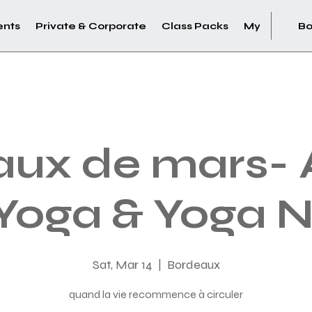
ents
Private & Corporate
Class Packs
My Account
Bo
aux de mars- A
 Yoga & Yoga N
Sat, Mar 14
  |  
Bordeaux
quand la vie recommence à circuler