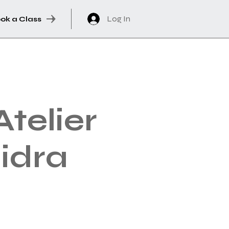
Log In
ok a Class
telier
idra