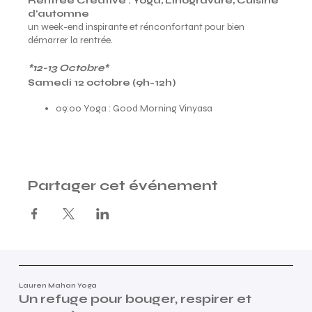
Rentrée Créative : Yoga, Linogravure, Cuisine
d'automne
un week-end inspirante et rénconfortant pour bien
démarrer la rentrée.
*12-13 Octobre*
Samedi 12 octobre (9h-12h)
09:00 Yoga : Good Morning Vinyasa
10:00 Petit Déjeuner : thé, café, douceurs sucrées
10:15 Linogravure part #1 : Histoire de la linogravure,
Dessin
12:00 Fin, à demain !
Partager cet événement
Dimanche 13 octobre (10h-13h)
Nous débuterons une heure plus tard, pour la grasse
matinée dominicale
10:00 Yoga : Stretching doux & Yoga Nidra
10:45 Linogravure part #2 : Gravure + Print sur papier
et/ou textile
12:15 Déjeuner : Tacos Végétariens
Lauren Mahan Yoga
13:00 Clôture
Un refuge pour bouger, respirer et